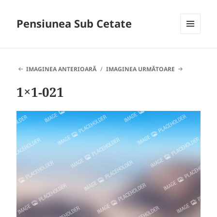
Pensiunea Sub Cetate
MENIU
ȘI
WIDGET-
URI
IMAGINEA ANTERIOARĂ
IMAGINEA URMĂTOARE
1×1-021