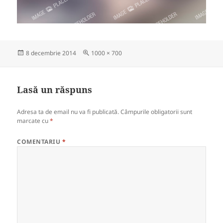
Publicat
Dimensiune
8 decembrie 2014
1000 × 700
pe
completă
Lasă un răspuns
Adresa ta de email nu va fi publicată.
Câmpurile obligatorii sunt
marcate cu
*
COMENTARIU
*