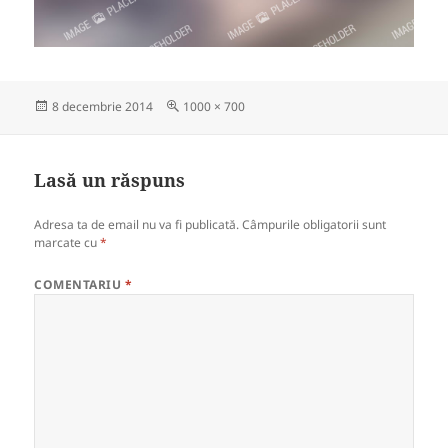
Publicat
Dimensiune
8 decembrie 2014
1000 × 700
pe
completă
Lasă un răspuns
Adresa ta de email nu va fi publicată.
Câmpurile obligatorii sunt
marcate cu
*
COMENTARIU
*