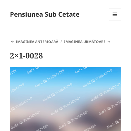
Pensiunea Sub Cetate
MENIU
ȘI
WIDGET-
URI
IMAGINEA ANTERIOARĂ
IMAGINEA URMĂTOARE
2×1-0028